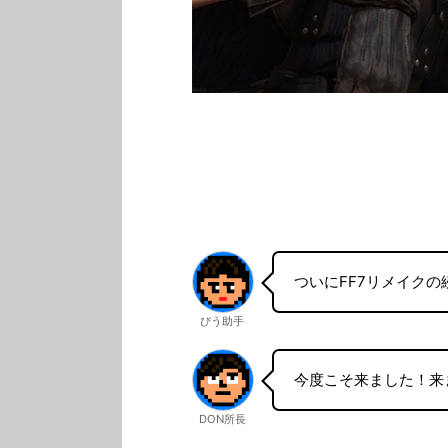
ついにFF7リメイク
ぴう助手
今度こそ来ました！来
DON所長