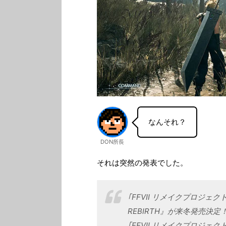
なんそれ？
DON所長
それは突然の発表でした。
｢FFVII リメイクプロジェクト｣
REBIRTH』が来冬発売決定
｢FFVII リメイクプロジ