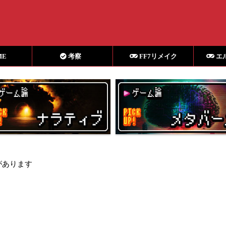
ME
考察
FF7リメイク
エ
があります