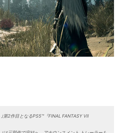
第2作目となるPS5™『FINAL FANTASY VII
！
ェクト｣は三部作で完結へ。アナウンスメント トレーラーも