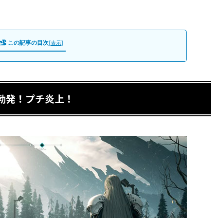
この記事の目次
[
表示
]
題勃発！プチ炎上！