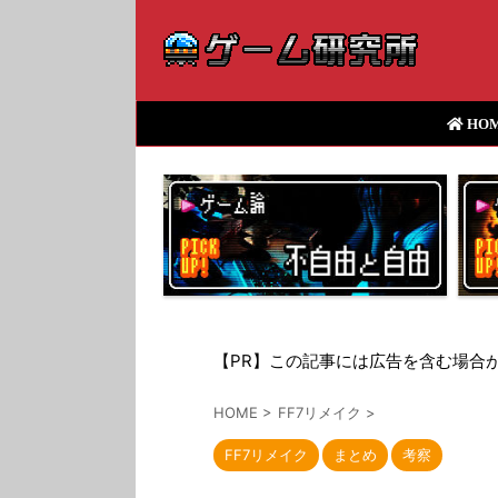
HO
【PR】この記事には広告を含む場合
HOME
>
FF7リメイク
>
FF7リメイク
まとめ
考察