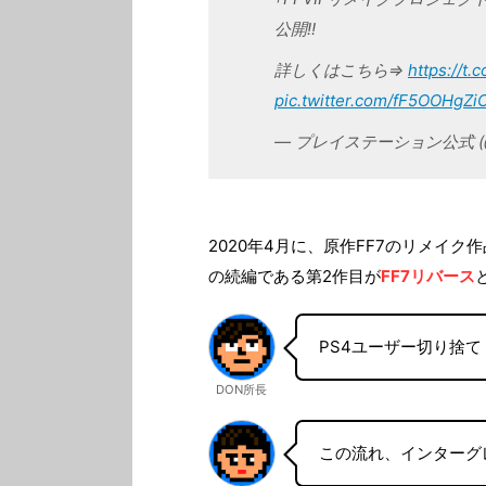
公開!!
詳しくはこちら⇒
https://t
pic.twitter.com/fF5OOHgZi
— プレイステーション公式 (@Pla
2020年4月に、原作FF7のリメイク
の続編である第2作目が
FF7リバース
PS4ユーザー切り捨
DON所長
この流れ、インターグ