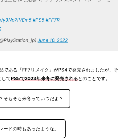
.co/y3Np7iVEm5
#PS5
#FF7R
C
yStation_jp)
June 16, 2022
作品である「FF7リメイク」がPS4で発売されましたが、そ
として
PS5で2023年来冬に発売される
とのことです。
て？そもそも来冬っていつだよ？
レードの時もあったような。