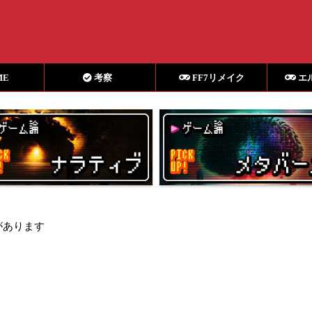
ME
考察
FF7リメイク
エ
があります