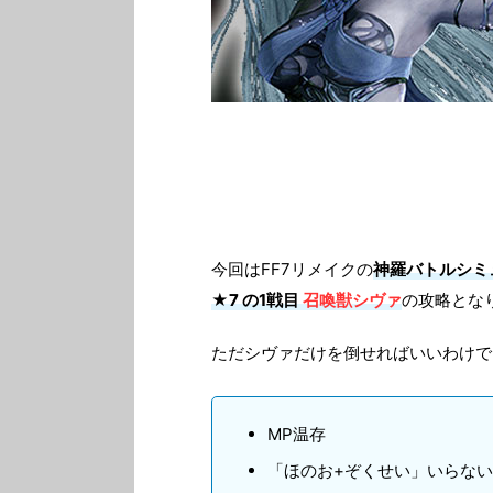
今回はFF7リメイクの
神羅バトルシミ
★7 の1戦目
召喚獣シヴァ
の攻略とな
ただシヴァだけを倒せればいいわけで
MP温存
「ほのお+ぞくせい」いらない