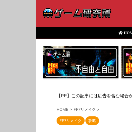
HO
【PR】この記事には広告を含む場合
HOME
>
FF7リメイク
>
FF7リメイク
攻略