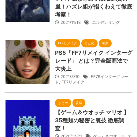
嵐！ハズレ組が指くわえて徹底
考察！
2021/11/18
エルデンリング
FF7リメイク
まとめ
考察
PS5「FF7リメイク インターグ
レード」 とは？完全版商法で
大炎上
2021/3/10
FF7Rインターグレー
ド
,
FF7リメイク
まとめ
攻略
【ゲーム＆ウオッチ マリオ 】
35種類の秘密と裏技 徹底調
査！
2020/12/21
ゲーム＆ウオッチ
,
ス