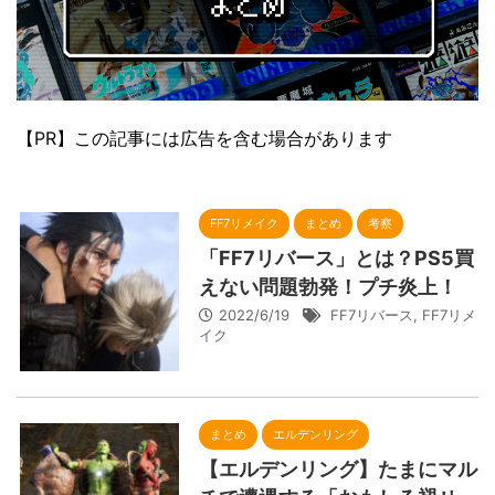
【PR】この記事には広告を含む場合があります
FF7リメイク
まとめ
考察
「FF7リバース」とは？PS5買
えない問題勃発！プチ炎上！
2022/6/19
FF7リバース
,
FF7リメ
イク
まとめ
エルデンリング
【エルデンリング】たまにマル