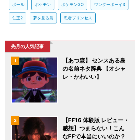
ボール
ポケモン
ポケモンGO
ワンダーボーイ3
仁王2
夢を見る島
忍者プリンセス
先月の人気記事
【あつ森】 センスある島
1
の名前ネタ辞典 【オシャ
レ・かわいい】
【FF16 体験版 レビュー・
2
感想】つまらない！こん
なFFで本当にいいのか？