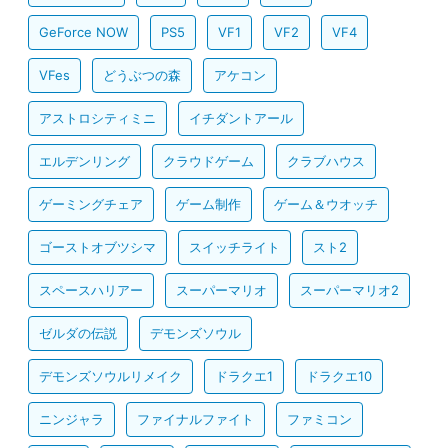
GeForce NOW
PS5
VF1
VF2
VF4
VFes
どうぶつの森
アケコン
アストロシティミニ
イチダントアール
エルデンリング
クラウドゲーム
クラブハウス
ゲーミングチェア
ゲーム制作
ゲーム＆ウオッチ
ゴーストオブツシマ
スイッチライト
スト2
スペースハリアー
スーパーマリオ
スーパーマリオ2
ゼルダの伝説
デモンズソウル
デモンズソウルリメイク
ドラクエ1
ドラクエ10
ニンジャラ
ファイナルファイト
ファミコン